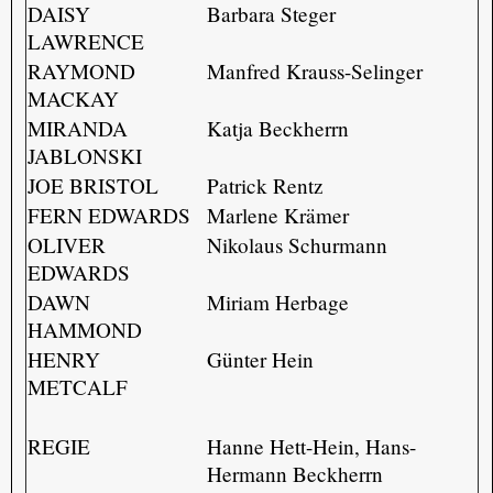
DAISY
Barbara Steger
LAWRENCE
RAYMOND
Manfred Krauss-Selinger
MACKAY
MIRANDA
Katja Beckherrn
JABLONSKI
JOE BRISTOL
Patrick Rentz
FERN EDWARDS
Marlene Krämer
OLIVER
Nikolaus Schurmann
EDWARDS
DAWN
Miriam Herbage
HAMMOND
HENRY
Günter Hein
METCALF
REGIE
Hanne Hett-Hein, Hans-
Hermann Beckherrn