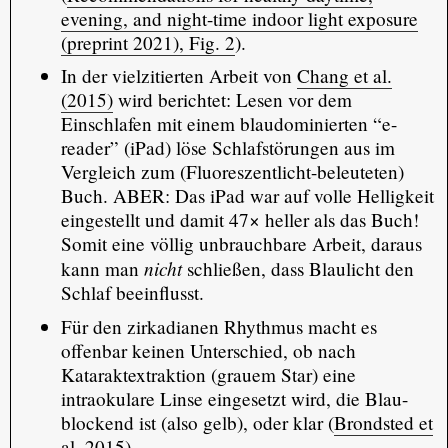
evening, and night-time indoor light exposure
(preprint 2021), Fig. 2
).
In der vielzitierten Arbeit von
Chang et al.
(2015)
wird berichtet: Lesen vor dem
Einschlafen mit einem blaudominierten “e-
reader” (iPad) löse Schlafstörungen aus im
Vergleich zum (Fluoreszentlicht-beleuteten)
Buch. ABER: Das iPad war auf volle Helligkeit
eingestellt und damit 47× heller als das Buch!
Somit eine völlig unbrauchbare Arbeit, daraus
nicht
kann man
schließen, dass Blaulicht den
Schlaf beeinflusst.
Für den zirkadianen Rhythmus macht es
offenbar keinen Unterschied, ob nach
Kataraktextraktion (grauem Star) eine
intraokulare Linse eingesetzt wird, die Blau-
blockend ist (also gelb), oder klar (
Brondsted et
al. 2015
).