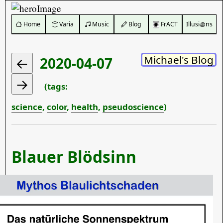
️ Home
Varia
Music
Blog
FrACT
Illusi꩜ns
Michael's Blog
2020-04-07
(tags:
science
,
color
,
health
,
pseudoscience
)
Blauer Blödsinn